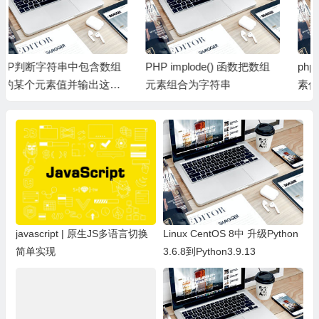
)
[
4
]
=>
Array
PHP implode() 函数把数组
php如何取数组末尾的几个元
(
[
1
]
=>
2
元素组合为字符串
素值array_slice
[
0
]
=>
3
)
[
5
]
=>
Array
(
[
1
]
=>
2
[
0
]
=>
4
)
javascript | 原生JS多语言切换
Linux CentOS 8中 升级Python
简单实现
3.6.8到Python3.9.13
[
6
]
=>
Array
(
[
1
]
=>
2
[
0
]
=>
5