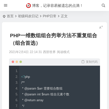
博客，记录容易被遗忘的点滴！
首页
初级码农日记
PHP日常
正文
PHP一维数组组合穷举方法不重复组合
（组合首选）
2021年2月4日 22:14:31
西部世界
阅读模式
复制代码
<?
php
/**
 * @param $arr 需要组合数组
 * @param int $num 组合元素个数
 * @return array
 */