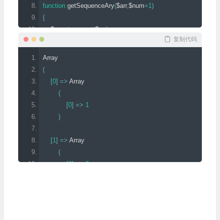
function
 getSequenceAry
(
$arr
,
$num
=
1
)
{
    $count 
=
 count
(
$arr
);
复制代码
    $min   
=
 min
(
$count
,
$num
);
Array
if
(
$min
<
1
){
(
return
false
;
[
0
]
=>
Array
}
(
[
0
]
=>
1
    $return 
=
array
();
)
for
(;
$min
>=
1
;
$min
--){
//此处如果改成for(;$min>1;$min--)只输出随机取出两个元素
[
1
]
=>
Array
        $arrRet 
=
 array
();
(
        $max 
=
 $count
-(
$min
-
1
);
[
0
]
=>
2
for
(
$i
=
0
;
$i
<
$max
;
$i
++){
)
            getSequenceArySub
(
$arr
,
$count
,
$min
,
$i
,
$arrRet
,
$retu
[
2
]
=>
Array
}
(
}