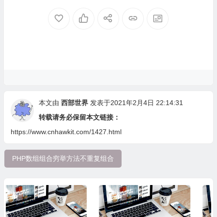
print_r
(
getSequenceAry
(
array
(
1
,
2
,
3
,
4
,
5
),
1
));
[
0
]
=>
2
print_r
(
getSequenceAry
(
array
(
1
,
2
,
3
,
4
,
5
),
2
));
)
print_r
(
getSequenceAry
(
array
(
1
,
2
,
3
,
4
,
5
),
3
));
print_r
(
getSequenceAry
(
array
(
1
,
2
,
3
,
4
,
5
),
4
));
[
1
]
=>
Array
print_r
(
getSequenceAry
(
array
(
1
,
2
,
3
,
4
,
5
),
5
));
(
?>
[
1
]
=>
1
[
0
]
=>
3
)
结果：
本文由
西部世界
发表于2021年2月4日 22:14:31
[
2
]
=>
Array
转载请务必保留本文链接：
(
https://www.cnhawkit.com/1427.html
[
1
]
=>
1
[
0
]
=>
4
)
PHP数组组合穷举方法不重复组合
[
3
]
=>
Array
(
[
1
]
=>
1
[
0
]
=>
5