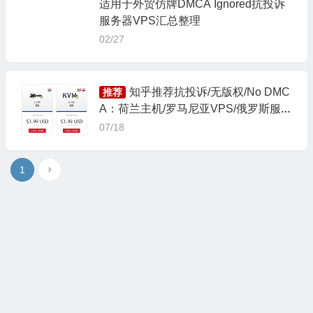
适用于外贸仿牌DMCA Ignored抗投诉
服务器VPS汇总整理
02/27
知乎推荐抗投诉/无版权/No DMC
推荐
A：荷兰主机/罗马尼亚VPS/俄罗斯服务
器
07/18
1