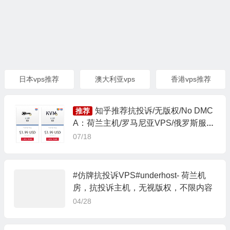
日本vps推荐
澳大利亚vps
香港vps推荐
知乎推荐抗投诉/无版权/No DMC
推荐
A：荷兰主机/罗马尼亚VPS/俄罗斯服务
器
07/18
#仿牌抗投诉VPS#underhost- 荷兰机
房，抗投诉主机，无视版权，不限内容
04/28