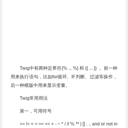
Twig中有两种定界符{% ... %} 和 {{ ... }} ， 前一种
用来执行语句，比如for循环、IF判断、过滤等操作，
后一种模版中用来显示变量。
Twig常用用法
第一，可用符号
== != < > >= <= + - ~ * / // % ** | [] . .. and or not in