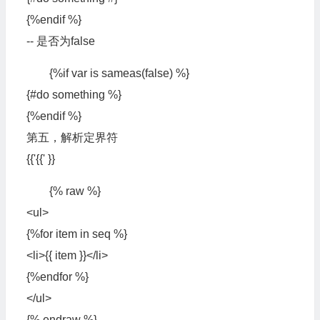
{%endif %}
-- 是否为false
{%if var is sameas(false) %}
{#do something %}
{%endif %}
第五，解析定界符
{{'{{' }}
{% raw %}
<ul>
{%for item in seq %}
<li>{{ item }}</li>
{%endfor %}
</ul>
{% endraw %}