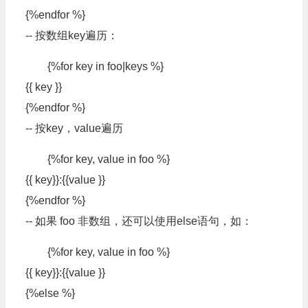
{%endfor %}
-- 按数组key遍历：
{%for key in foo|keys %}
{{ key }}
{%endfor %}
-- 按key，value遍历
{%for key, value in foo %}
{{ key}}:{{value }}
{%endfor %}
-- 如果 foo 非数组，还可以使用else语句，如：
{%for key, value in foo %}
{{ key}}:{{value }}
{%else %}