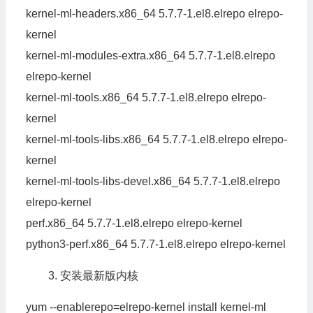
kernel-ml-headers.
x86_64
5.7
.
7
-
1.
el8
.
elrepo
elrepo-
kernel
kernel-ml-modules-extra.
x86_64
5.7
.
7
-
1.
el8
.
elrepo
elrepo-kernel
kernel-ml-tools.
x86_64
5.7
.
7
-
1.
el8
.
elrepo
elrepo-
kernel
kernel-ml-tools-libs.
x86_64
5.7
.
7
-
1.
el8
.
elrepo
elrepo-
kernel
kernel-ml-tools-libs-devel.
x86_64
5.7
.
7
-
1.
el8
.
elrepo
elrepo-kernel
perf.
x86_64
5.7
.
7
-
1.
el8
.
elrepo
elrepo-kernel
python3-perf.
x86_64
5.7
.
7
-
1.
el8
.
elrepo
elrepo-kernel
3. 安装最新版内核
yum --enablerepo=elrepo-kernel install kernel-ml