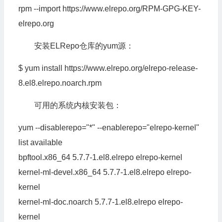
rpm --import https:
//www.elrepo.org/RPM-GPG-KEY-
elrepo.org
安装ELRepo仓库的yum源：
$ yum install https:
//www.elrepo.org/elrepo-release-
8.el8.elrepo.noarch.rpm
可用的系统内核安装包：
yum --disablerepo=
"*"
--enablerepo=
"elrepo-kernel"
list available
bpftool.
x86_64
5.7
.
7
-
1.
el8
.
elrepo
elrepo-kernel
kernel-ml-devel.
x86_64
5.7
.
7
-
1.
el8
.
elrepo
elrepo-
kernel
kernel-ml-doc.
noarch
5.7
.
7
-
1.
el8
.
elrepo
elrepo-
kernel