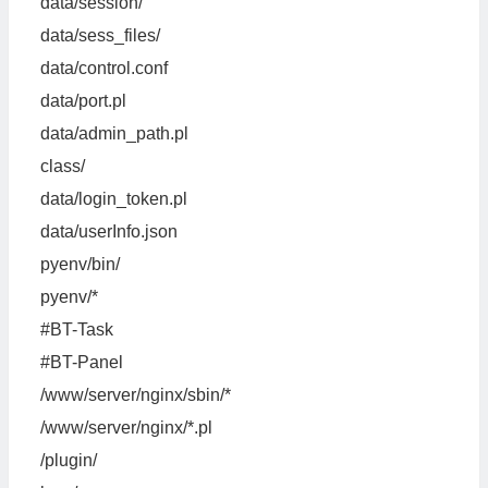
data/session/
data/sess_files/
data/control.conf
data/port.pl
data/admin_path.pl
class/
data/login_token.pl
data/userInfo.json
pyenv/bin/
pyenv/*
#BT-Task
#BT-Panel
/www/server/nginx/sbin/*
/www/server/nginx/*.pl
/plugin/