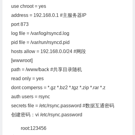
use chroot = yes
address = 192.168.0.1 #主服务器IP
port 873
log file = /var/log/rsyncd.log
pid file = /var/run/rsyncd.pid
hosts allow = 192.168.0.0/24 #网段
[wwwroot]
path = /www/back #共享目录随机
read only = yes
dont comperss = *.gz *.bz2 *.tgz *.zip *.rar *.z
auth users = rsync
secrets file = /etc/rsync.password #数据互通密码
创建密码：vi /etc/rsync.password
root:123456