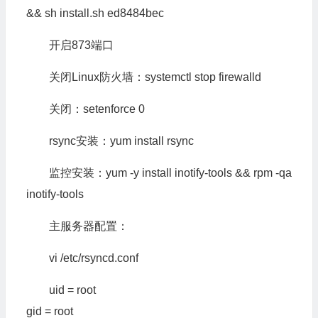
&& sh install.sh ed8484bec
开启873端口
关闭Linux防火墙：systemctl stop firewalld
关闭：setenforce 0
rsync安装：yum install rsync
监控安装：yum -y install inotify-tools && rpm -qa
inotify-tools
主服务器配置：
vi /etc/rsyncd.conf
uid = root
gid = root