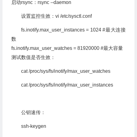
启动rsync：rsync --daemon
设置监控生效：vi /etc/sysctl.conf
fs.inotify.max_user_instances = 1024 #最大连接
数
fs.inotify.max_user_watches = 81920000 #最大容量
测试数值是否生效：
cat /proc/sys/fs/inotify/max_user_watches
cat /proc/sys/fs/inotify/max_user_instances
公钥速传：
ssh-keygen