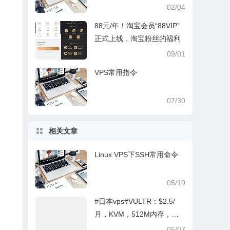
重复的所有情况（组合次
02/04
选）
88元/年！淘宝会员“88VIP”
正式上线，淘宝粉丝的福利
09/01
VPS常用指令
07/30
相关文章
Linux VPS下SSH常用命令
05/19
#日本vps#VULTR：$2.5/
月，KVM，512M内存，日
本等15个机房
05/07