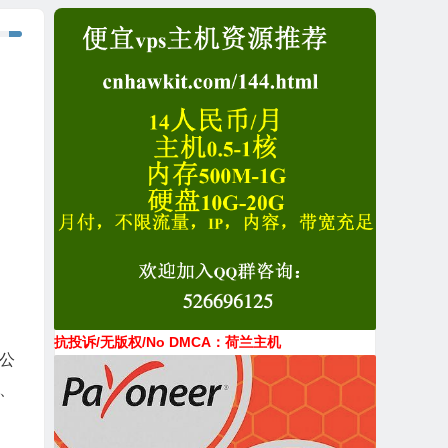
抗投诉/无版权/No DMCA：荷兰主机
m公
、