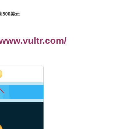
500美元
ww.vultr.com/