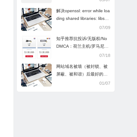
解决openssl: error while loa
ding shared libraries: libssl.
so.1.1: cannot open shared
07/09
object file: No such file or di
知乎推荐抗投诉/无版权/No
rectory错误
DMCA：荷兰主机/罗马尼亚
VPS/俄罗斯服务器
07/18
网站域名被墙（被封锁、被
屏蔽、被和谐）后最好的解
决方法
01/07