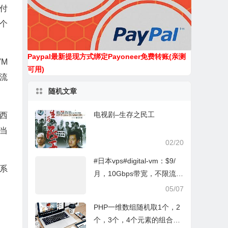
时付
个
Paypal最新提现方式绑定Payoneer免费转账(亲测
VM
可用)
月流
随机文章
电视剧–生存之民工
西
当
02/20
#日本vps#digital-vm：$9/
s系
月，10Gbps带宽，不限流
量，日本/新加坡等12个机房
05/07
PHP一维数组随机取1个，2
个，3个，4个元素的组合不