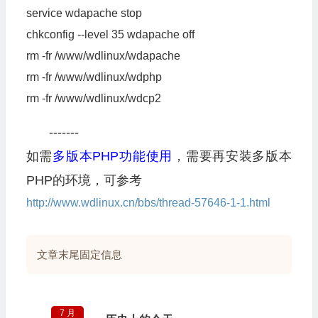
service wdapache stop
chkconfig --level 35 wdapache off
rm -fr /www/wdlinux/wdapache
rm -fr /www/wdlinux/wdphp
rm -fr /www/wdlinux/wdcp2
-------
如需
多版本PHP功能使用
，需要再安装多版本
PHP的环境，可参考
http://www.wdlinux.cn/bbs/thread-57646-1-1.html
文章末尾固定信息
7 月