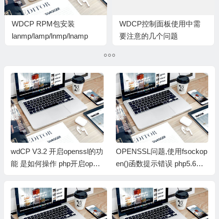
WDCP RPM包安装
WDCP控制面板使用中需
lanmp/lamp/lnmp/lnamp
要注意的几个问题
502错误最终解决办法
wdCP V3.2 开启openssl的功
OPENSSL问题,使用fsockop
能 是如何操作 php开启open
en()函数提示错误 php5.6以
ssl的方法,openssl安装
前的版本不存在此问题