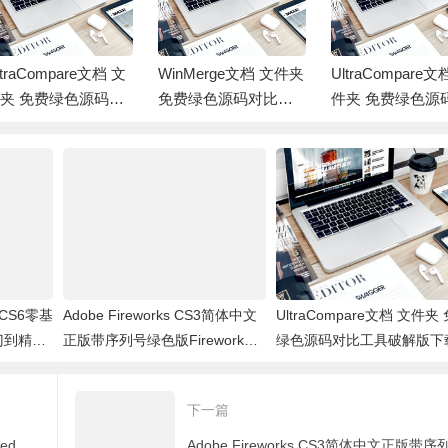
文
WinMerge文档 文件夹
UltraCompare文档 文
WinMer
对
免费绿色源码对比工
件夹 免费绿色源码对
免费绿色
具 下载
比工具破解版下载
具 下载
r CS6零基
Adobe Fireworks CS3简体中文
UltraCompare文档 文件夹
门到精通
正版带序列号绿色版Firework图
绿色源码对比工具破解版下
片处理软件破解版免费下载
下一篇
opencart快递时间插件Date & Time Based Delivery Slot(vqmod)