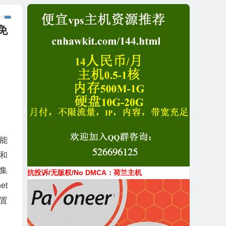
免
能
和
个集
抗投诉/无版权/No DMCA：荷兰主机
et
置