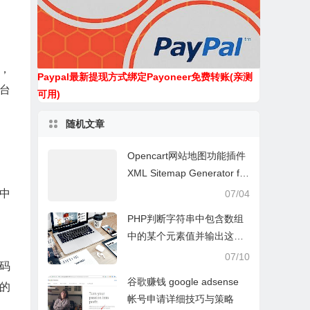
布，
Paypal最新提现方式绑定Payoneer免费转账(亲测
台
可用)
随机文章
Opencart网站地图功能插件
XML Sitemap Generator for
OpenCart 1.5.x.x
口中
07/04
PHP判断字符串中包含数组
中的某个元素值并输出这个
元素
07/10
代码
谷歌赚钱 google adsense
的
帐号申请详细技巧与策略
，