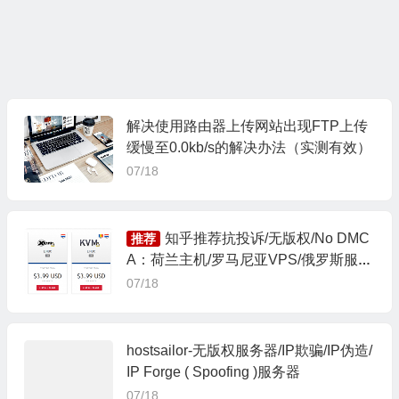
解决使用路由器上传网站出现FTP上传
缓慢至0.0kb/s的解决办法（实测有效）
07/18
知乎推荐抗投诉/无版权/No DMC
推荐
A：荷兰主机/罗马尼亚VPS/俄罗斯服务
器
07/18
hostsailor-无版权服务器/IP欺骗/IP伪造/
IP Forge ( Spoofing )服务器
07/18