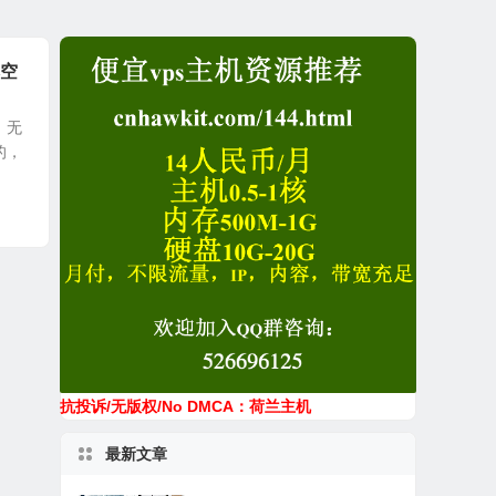
本空
，无
的，
抗投诉/无版权/No DMCA：荷兰主机
最新文章