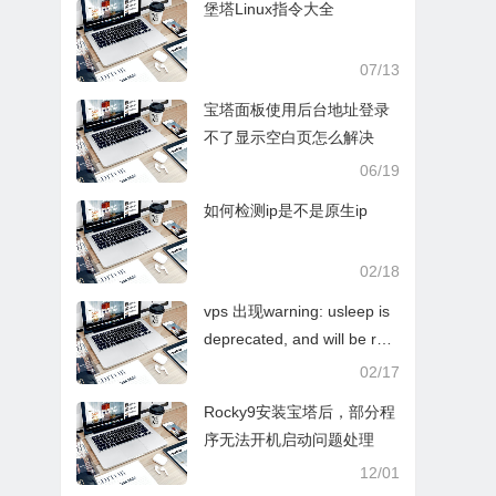
堡塔Linux指令大全
07/13
宝塔面板使用后台地址登录
不了显示空白页怎么解决
06/19
如何检测ip是不是原生ip
02/18
vps 出现warning: usleep is
deprecated, and will be rem
oved in near future! warnin
02/17
g: use “sleep 0.03” instea
Rocky9安装宝塔后，部分程
d… 如何解决这个问题
序无法开机启动问题处理
12/01