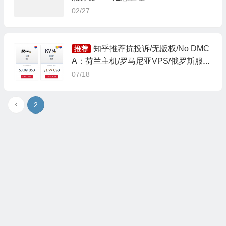
02/27
知乎推荐抗投诉/无版权/No DMC
推荐
A：荷兰主机/罗马尼亚VPS/俄罗斯服务
器
07/18
2