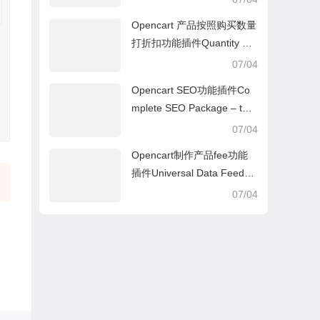
Opencart 产品按照购买数量
打折扣功能插件Quantity dis
count with special price
07/04
Opencart SEO功能插件Co
mplete SEO Package – the
best seo extension for open
07/04
cart
Opencart制作产品fee功能
插件Universal Data Feed
(Google Merchant,Bing sho
07/04
pping,Twenga,etc.)