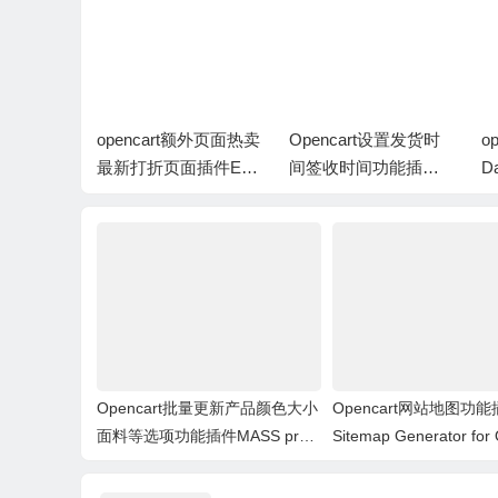
hipping P
opencart额外页面热卖
Opencart设置发货时
o
ping Pro
最新打折页面插件Extr
间签收时间功能插件D
Da
a product pages: Late
elivery Date And Time
el
st
Slot At Checkout
Opencart批量更新产品颜色大小
Opencart网站地图功能
面料等选项功能插件MASS prod
Sitemap Generator fo
ucts update: Options
rt 1.5.x.x