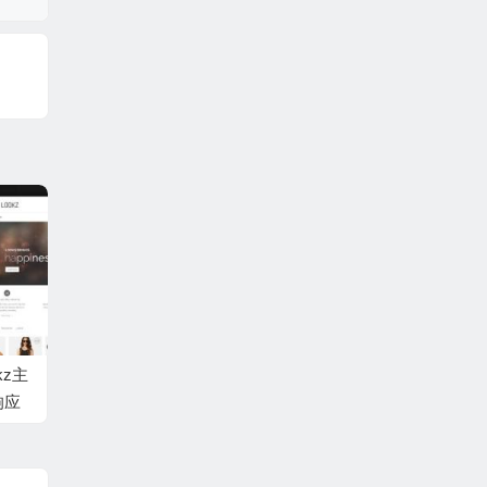
kz主
x响应