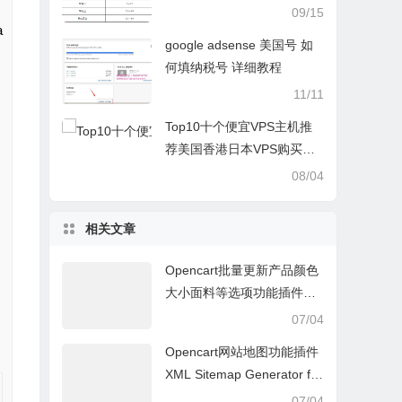
（增值税，企业所得税，个
09/15
a
人所得税等）的差别
google adsense 美国号 如
何填纳税号 详细教程
11/11
Top10十个便宜VPS主机推
荐美国香港日本VPS购买搭
建教程-国内知乎推荐国外V
08/04
PS测评
相关文章
Opencart批量更新产品颜色
大小面料等选项功能插件MA
SS products update: Option
07/04
s
Opencart网站地图功能插件
XML Sitemap Generator for
OpenCart 1.5.x.x
07/04