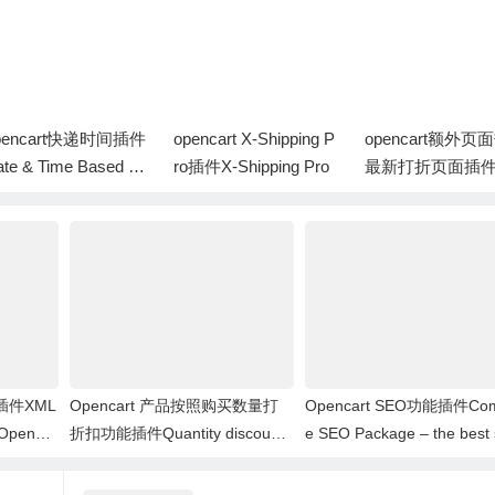
pencart快递时间插件
opencart X-Shipping P
opencart额外页
te & Time Based D
ro插件X-Shipping Pro
最新打折页面插件E
ivery Slot(vqmod)
a product pages: 
st
插件XML
Opencart 产品按照购买数量打
Opencart SEO功能插件Com
r OpenCa
折扣功能插件Quantity discount
e SEO Package – the best
with special price
extension for opencart