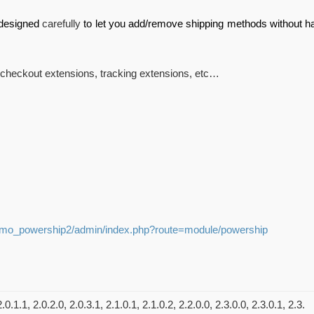
 designed
carefully
to let you add/remove shipping methods without h
checkout extensions, tracking extensions, etc…
emo_powership2/admin/index.php?route=module/powership
2.0.1.1, 2.0.2.0, 2.0.3.1, 2.1.0.1, 2.1.0.2, 2.2.0.0, 2.3.0.0, 2.3.0.1, 2.3.