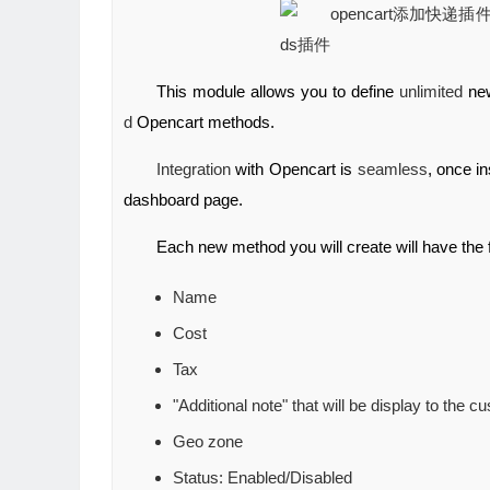
This module allows you to define
unlimited
new
d
Opencart methods.
Integration
with Opencart is
seamless
, once in
dashboard page.
Each new method you will create will have the f
Name
Cost
Tax
"Additional note" that will be display to th
Geo zone
Status: Enabled/Disabled