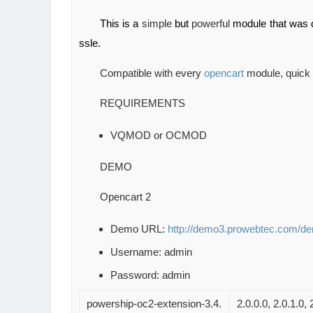
This is a
simple
but
powerful
module that was
ssle.
Compatible with every
opencart
module, quick 
REQUIREMENTS
VQMOD or OCMOD
DEMO
Opencart 2
Demo URL:
http://demo3.prowebtec.com/d
Username: admin
Password: admin
powership-oc2-extension-3.4.
2.0.0.0, 2.0.1.0, 