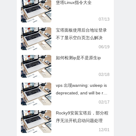
堡塔Linux指令大全
07/13
宝塔面板使用后台地址登录
不了显示空白页怎么解决
06/19
如何检测ip是不是原生ip
02/18
vps 出现warning: usleep is
deprecated, and will be rem
oved in near future! warnin
02/17
g: use “sleep 0.03” instea
Rocky9安装宝塔后，部分程
d… 如何解决这个问题
序无法开机启动问题处理
12/01